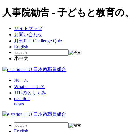
人事院勧告 - 子どもと教育
サイトマップ
お問い合わせ
月刊JTU Challenge Quiz
English
小
中
大
ホーム
What’s JTU？
JTUのとりくみ
e-station
news
English