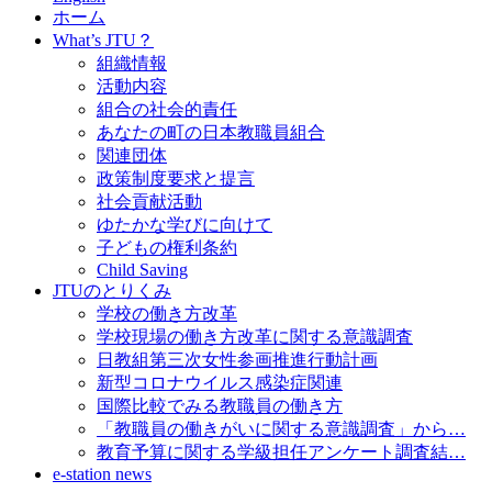
ホーム
What’s JTU？
組織情報
活動内容
組合の社会的責任
あなたの町の日本教職員組合
関連団体
政策制度要求と提言
社会貢献活動
ゆたかな学びに向けて
子どもの権利条約
Child Saving
JTUのとりくみ
学校の働き方改革
学校現場の働き方改革に関する意識調査
日教組第三次女性参画推進行動計画
新型コロナウイルス感染症関連
国際比較でみる教職員の働き方
「教職員の働きがいに関する意識調査」から…
教育予算に関する学級担任アンケート調査結…
e-station news