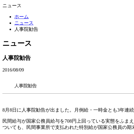
ニュース
ホーム
ニュース
人事院勧告
ニュース
人事院勧告
2016/08/09
人事院勧告
8月8日に人事院勧告が出ました。月例給・一時金とも3年連
民間給与が国家公務員給与を708円上回っている実態をふま
ついても、民間事業所で支払われた特別給が国家公務員の期末