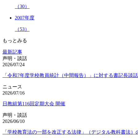
（30）
2007年度
（53）
もっとみる
最新記事
声明・談話
2026/07/24
「令和7年度学校教員統計（中間報告）」に対する書記長談話
ニュース
2026/07/16
日教組第116回定期大会 開催
声明・談話
2026/06/10
「学校教育法の一部を改正する法律」（デジタル教科書法）