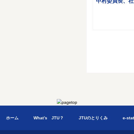
中村委員長、社
ホーム
What’s JTU？
JTUのとりくみ
e-sta