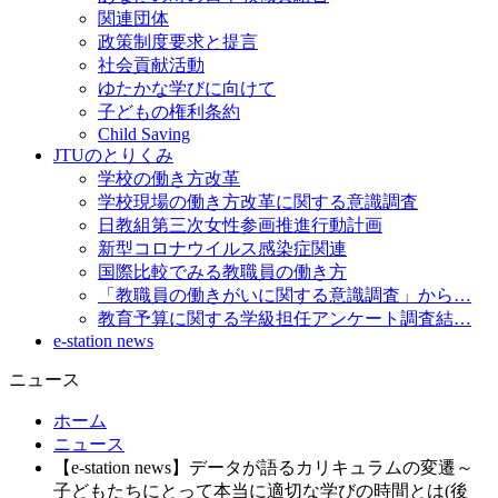
関連団体
政策制度要求と提言
社会貢献活動
ゆたかな学びに向けて
子どもの権利条約
Child Saving
JTUのとりくみ
学校の働き方改革
学校現場の働き方改革に関する意識調査
日教組第三次女性参画推進行動計画
新型コロナウイルス感染症関連
国際比較でみる教職員の働き方
「教職員の働きがいに関する意識調査」から…
教育予算に関する学級担任アンケート調査結…
e-station news
ニュース
ホーム
ニュース
【e-station news】データが語るカリキュラムの変遷～
子どもたちにとって本当に適切な学びの時間とは(後