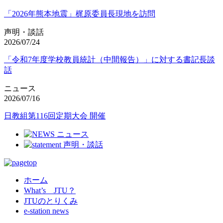
「2026年熊本地震」梶原委員長現地を訪問
声明・談話
2026/07/24
「令和7年度学校教員統計（中間報告）」に対する書記長談
話
ニュース
2026/07/16
日教組第116回定期大会 開催
ホーム
What’s JTU？
JTUのとりくみ
e-station news