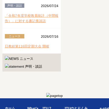
声明・談話
2026/07/24
「令和7年度学校教員統計（中間報
告）」に対する書記長談話
ニュース
2026/07/16
日教組第116回定期大会 開催
ホーム
What’s JTU？
JTUのとりくみ
e-sta