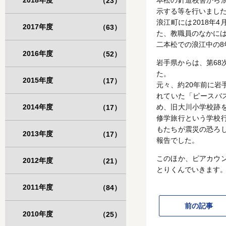
2018年度
本松の針道校舎から
（23）
示する等を行いまし
浪江町には2018年
2017年度
（63）
た、教職員のなかに
二本松での浪江中の8
2016年度
（52）
岩手県からは、第6
た。
2015年度
（17）
元々、約20年前に
れていた「ピースバ
2014年度
め、旧大川小学校跡
（17）
修学旅行という学校
もたちが震災の恐ろ
2013年度
（17）
報告でした。
このほか、ピアカウ
2012年度
（21）
とりくんでいきます
2011年度
（84）
前の記事
2010年度
（25）