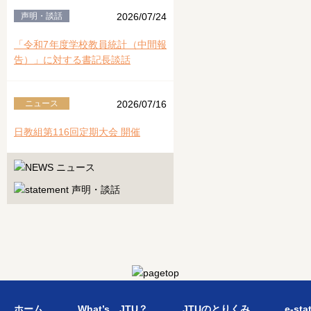
声明・談話
2026/07/24
「令和7年度学校教員統計（中間報
告）」に対する書記長談話
ニュース
2026/07/16
日教組第116回定期大会 開催
ホーム
What’s JTU？
JTUのとりくみ
e-sta