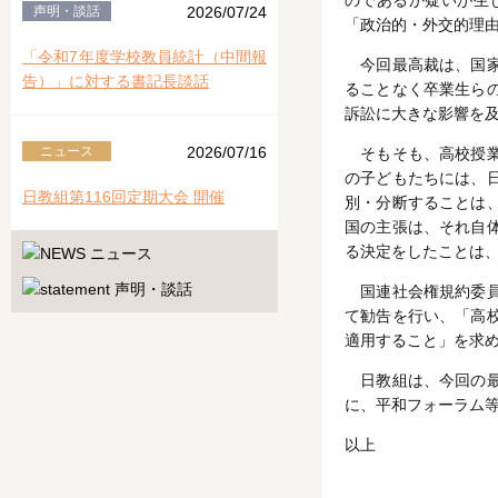
のであるか疑いが生
声明・談話
2026/07/24
「政治的・外交的理
「令和7年度学校教員統計（中間報
今回最高裁は、国家
告）」に対する書記長談話
ることなく卒業生ら
訴訟に大きな影響を
ニュース
2026/07/16
そもそも、高校授業
の子どもたちには、
日教組第116回定期大会 開催
別・分断することは
国の主張は、それ自
る決定をしたことは
国連社会権規約委員
て勧告を行い、「高
適用すること」を求
日教組は、今回の最
に、平和フォーラム
以上