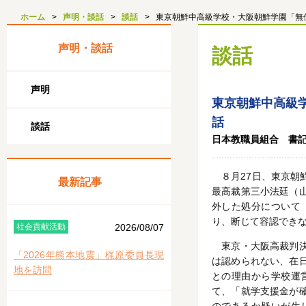
ホーム
声明・談話
談話
東京朝鮮中高級学校・大阪朝鮮学園「無
声明・談話
談話
声明
東京朝鮮中高級
話
談話
日本教職員組合 書記
８月27日、東京朝
最新記事
最高裁第三小法廷（
外した処分について
り、断じて容認でき
社会貢献活動
2026/08/07
東京・大阪高裁判決
「2026年熊本地震」梶原委員長現
は認められない、在
地を訪問
との理由から学校運
て、「就学支援金が