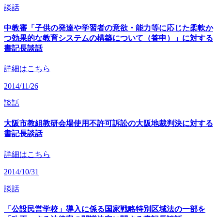
談話
中教審「子供の発達や学習者の意欲・能力等に応じた柔軟か
つ効果的な教育システムの構築について（答申）」に対する
書記長談話
詳細はこちら
2014/11/26
談話
大阪市教組教研会場使用不許可訴訟の大阪地裁判決に対する
書記長談話
詳細はこちら
2014/10/31
談話
「公設民営学校」導入に係る国家戦略特別区域法の一部を