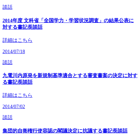
談話
2014年度 文科省「全国学力・学習状況調査」の結果公表に
対する書記長談話
詳細はこちら
2014/07/18
談話
九電川内原発を新規制基準適合とする審査書案の決定に対す
る書記長談話
詳細はこちら
2014/07/02
談話
集団的自衛権行使容認の閣議決定に抗議する書記長談話