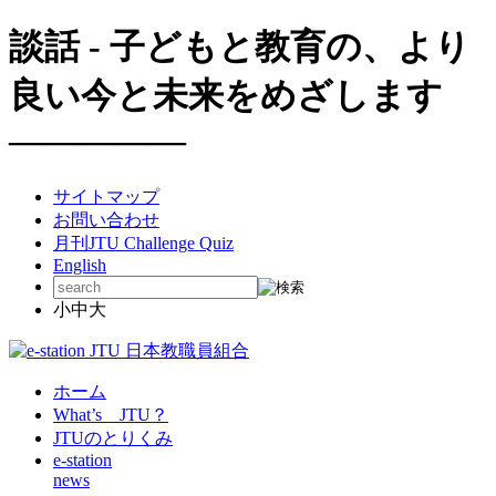
談話 - 子どもと教育の、より
良い今と未来をめざします
―――――
サイトマップ
お問い合わせ
月刊JTU Challenge Quiz
English
小
中
大
ホーム
What’s JTU？
JTUのとりくみ
e-station
news