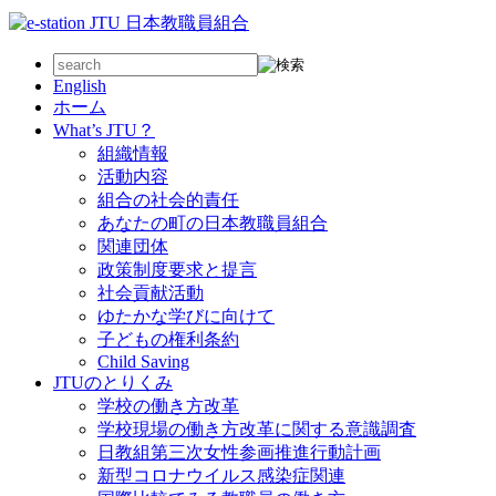
English
ホーム
What’s JTU？
組織情報
活動内容
組合の社会的責任
あなたの町の日本教職員組合
関連団体
政策制度要求と提言
社会貢献活動
ゆたかな学びに向けて
子どもの権利条約
Child Saving
JTUのとりくみ
学校の働き方改革
学校現場の働き方改革に関する意識調査
日教組第三次女性参画推進行動計画
新型コロナウイルス感染症関連