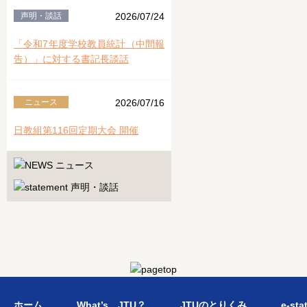
声明・談話
2026/07/24
「令和7年度学校教員統計（中間報
告）」に対する書記長談話
ニュース
2026/07/16
日教組第116回定期大会 開催
ホーム
What’s JTU？
JTUのとりくみ
e-sta