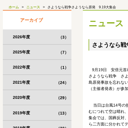
ホーム
ニュース
さようなら戦争さようなら原発 9.19大集会
アーカイブ
ニュース
2026年度
（3）
さようなら戦
2025年度
（7）
2022年度
（1）
9月19日 安倍元首
さようなら戦争 さよ
2021年度
島原発事故を忘れない 
（24）
（主催者発表）が参
2020年度
（29）
当日は台風14号の接
むにつれて空は晴れ
2019年度
（13）
集会では、国葬反対、
ら二方面に分かれて