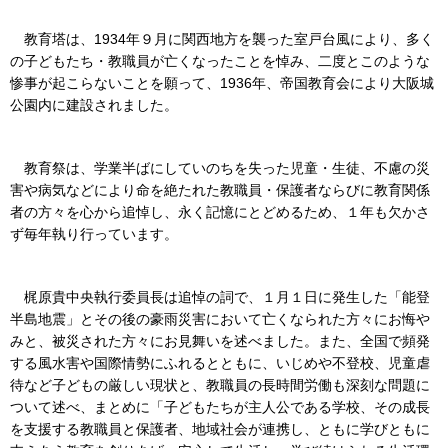
教育塔は、1934年９月に関西地方を襲った室戸台風により、多く
の子どもたち・教職員が亡くなったことを悼み、二度とこのような
惨事が起こらないことを願って、1936年、帝国教育会により大阪城
公園内に建設されました。
教育祭は、学業半ばにしていのちを失った児童・生徒、不慮の災
害や病気などにより命を絶たれた教職員・保護者ならびに教育関係
者の方々を心から追悼し、永く記憶にとどめるため、１年も欠かさ
ず毎年執り行っています。
梶原貴中央執行委員長は追悼の詞で、１月１日に発生した「能登
半島地震」とその後の豪雨災害において亡くなられた方々にお悔や
みと、被災された方々にお見舞いを述べました。また、全国で頻発
する風水害や国際情勢にふれるとともに、いじめや不登校、児童虐
待など子どもの厳しい現状と、教職員の長時間労働も深刻な問題に
ついて述べ、まとめに「子どもたちが主人公である学校、その成長
を支援する教職員と保護者、地域社会が連携し、ともに学びともに