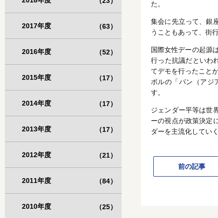
2018年度
（23）
た。
集会に先立って、銀
2017年度
（63）
うこともあって、街
国際女性デーの起源は
2016年度
（52）
行った抗議だといわれ
てデモを行ったことか
2015年度
（17）
ボルの「パン（アジ
す。
2014年度
（17）
ジェンダー平等は世
ーの視点が政策決定
2013年度
（17）
ダーを主流化してい
2012年度
（21）
前の記事
2011年度
（84）
2010年度
（25）