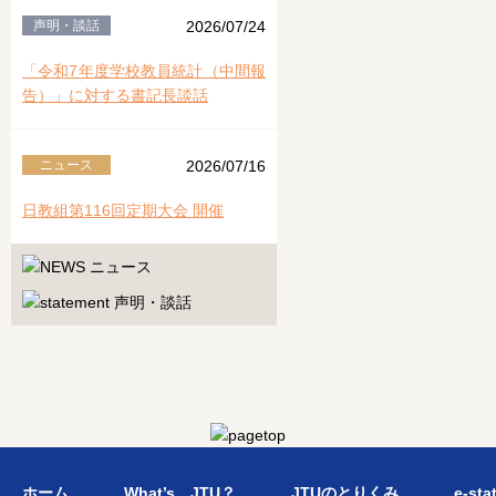
声明・談話
2026/07/24
「令和7年度学校教員統計（中間報
告）」に対する書記長談話
ニュース
2026/07/16
日教組第116回定期大会 開催
ホーム
What’s JTU？
JTUのとりくみ
e-sta