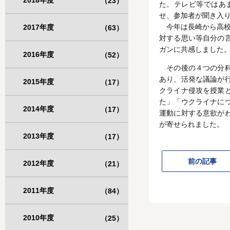
2018年度
（23）
た。テレビ等ではあ
せ、参加者が聞き入
今年は長崎から高校
2017年度
（63）
対する思い等自分の
ガンに共感しました
2016年度
（52）
その後の４つの分科
あり、活発な議論が
2015年度
（17）
クライナ侵攻を授業
た」「ウクライナに
2014年度
（17）
運動に対する意欲が
が寄せられました。
2013年度
（17）
前の記事
2012年度
（21）
2011年度
（84）
2010年度
（25）