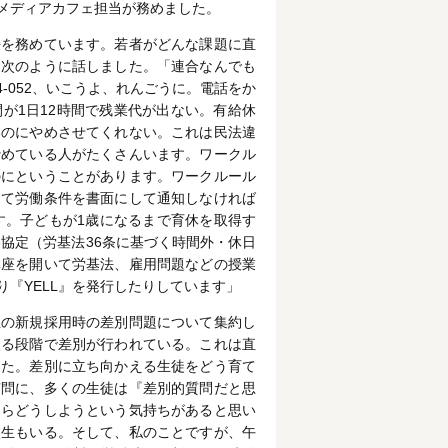
メディアカフェ担当が務めました。
長を務めています。若者がどんな課題に直
、次のように話しました。「連合なんでも
4-052、いこうよ、れんごうに。電話をか
が1日12時間で残業代が出ない。有給休
いのにやめさせてくれない。これは民法違
諦めている人がたくさんいます。ワークル
のにということがあります。ワークルール
して労働条件を書面にして通知しなければ
す。子どもが1歳になるまで育休を取得す
6協定（労基法36条に基づく時間外・休日
講座を開いて労基法、雇用問題などの授業
『YELL』を発行したりしています」
生の新規採用時の差別問題について集約し
入る段階で差別が行われている。これは直
した。差別に立ち向かえる生徒をどう育て
質問に、多くの生徒は『差別的質問だと思
たらどうしようという気持ちがあると思い
校生もいる。そして、私のことですが、午