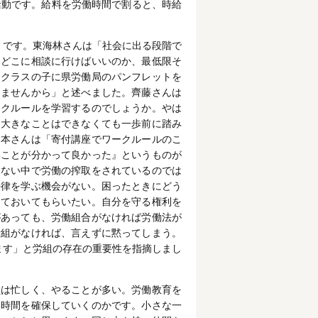
活動です。給料を労働時間で割ると、時給
」です。東海林さんは「社会に出る段階で
。どこに相談に行けばいいのか、最低限そ
にクラスの子に県労働局のパンフレットを
りませんから」と述べました。齊藤さんは
ークルールを学習するのでしょうか。やは
ら大きなことはできなくても一歩前に踏み
山本さんは「寄付講座でワークルールのこ
いことが分かって良かった』というものが
らない中で労働の搾取をされているのでは
法律を学ぶ機会がない。困ったときにどう
えておいてもらいたい。自分を守る権利を
があっても、労働組合がなければ労働法が
労組がなければ、言えずに黙ってしまう。
ます」と労組の存在の重要性を指摘しまし
員は忙しく、やることが多い。労働教育を
て時間を確保していくのかです。小さな一