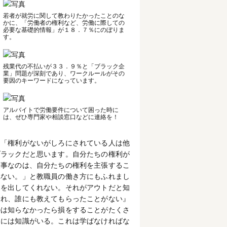
若者が就労に関して教わりたかったことのな
かに、「労働者の権利など、労働に際しての
必要な基礎的情報」が１８．７％にのぼりま
す。
残業代の不払いが３３．９％と「ブラック企
業」問題が深刻であり、ワークルールがその
要因のキーワードになっています。
アルバイトで労働要件について困った時に
は、ぜひ専門家や相談窓口などに連絡を！
、「権利がないがしろにされている人は他
ブラックだと思います。自分たちの権利が
大事なのは、自分たちの権利を主張するこ
れない。」と教職員の働き方にもふれまし
則を出してくれない。それがアウトだと知
それ、誰にも教えてもらったことがない』
ルは知らなかったら損をすることがたくさ
めには知識がいる。これは学ばなければな