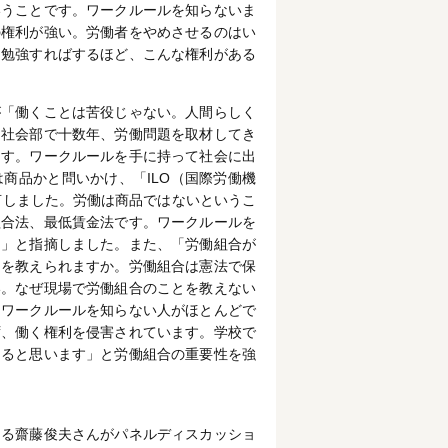
いうことです。ワークルールを知らないま
の権利が強い。労働者をやめさせるのはい
。勉強すればするほど、こんな権利がある
が「働くことは苦役じゃない。人間らしく
「社会部で十数年、労働問題を取材してき
ます。ワークルールを手に持って社会に出
商品かと問いかけ、「ILO（国際労働機
言しました。労働は商品ではないというこ
組合法、最低賃金法です。ワークルールを
。」と指摘しました。また、「労働組合が
利を教えられますか。労働組合は憲法で保
い。なぜ現場で労働組合のことを教えない
。ワークルールを知らない人がほとんどで
ず、働く権利を侵害されています。学校で
くると思います」と労働組合の重要性を強
ある齋藤俊夫さんがパネルディスカッショ