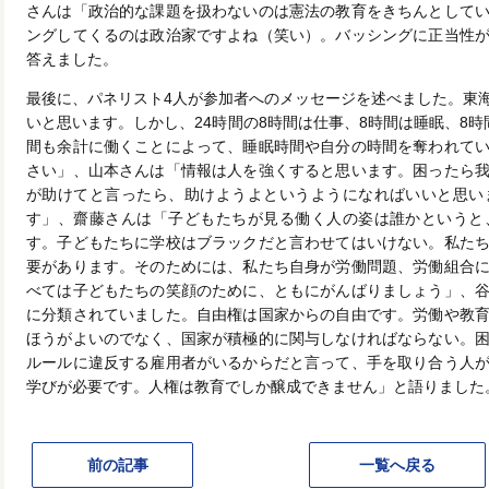
さんは「政治的な課題を扱わないのは憲法の教育をきちんとして
ングしてくるのは政治家ですよね（笑い）。バッシングに正当性
答えました。
最後に、パネリスト4人が参加者へのメッセージを述べました。東
いと思います。しかし、24時間の8時間は仕事、8時間は睡眠、8
間も余計に働くことによって、睡眠時間や自分の時間を奪われて
さい」、山本さんは「情報は人を強くすると思います。困ったら
が助けてと言ったら、助けようよというようになればいいと思い
す」、齋藤さんは「子どもたちが見る働く人の姿は誰かというと
す。子どもたちに学校はブラックだと言わせてはいけない。私た
要があります。そのためには、私たち自身が労働問題、労働組合
べては子どもたちの笑顔のために、ともにがんばりましょう」、
に分類されていました。自由権は国家からの自由です。労働や教
ほうがよいのでなく、国家が積極的に関与しなければならない。
ルールに違反する雇用者がいるからだと言って、手を取り合う人
学びが必要です。人権は教育でしか醸成できません」と語りました
前の記事
一覧へ戻る