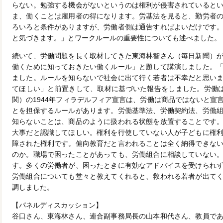
らない。勉強する機会がないというのは権利が侵害されていると
ま、働くことは雇用者の得になります。労基法を見ると、勤労者
ろいろと条件がありますが、労働者側は通告すればよいだけです
と気づきます。」とワークルールの重要性についても述べました。
続いて、労働問題を長く取材してきた東海林智さん（毎日新聞）
働くために知っておきたい働くルール」と題して講演しました。
ました。ルールを知らないで社会に出て行く若者は不幸だと思い
てほしい」と前置きして、取材に基づいた報告をしました。労働は
関）の1944年フィラデルフィア宣言は、労働は商品ではないと宣
とを担保するルールがあります。労働基準法、労働契約法、労働
知らないことは、商品のように扱われる状態を放置することです
大事だと認識してほしい。権利を行使していない人が子どもに権
障された権利です。偏向教育だと言われることは全く納得できな
のか。職場で困ったことがあっても、労働組合に相談していない
す。多くの労働者が、困ったときに有効なアドバイスを受けられ
労働組合についても堂々と教えてくれると、救われる若者が出て
調しました。
【パネルディスカッション】
谷口さん、東海林さん、連合副事務局長の山本和代さん、教員で