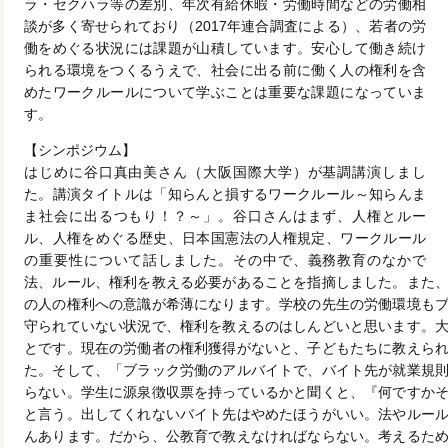
ラ・セクハラ等の差別、年次有給休暇・労働時間などの労働相
談が多く寄せられており（2017年連合調査による）、若者の労
働をめぐる状況には課題が山積しています。安心して働き続け
られる環境をつくるうえで、社会に出る前に働く人の権利を含
めたワークルールについて学ぶことは重要な課題になっていま
す。
【シンポジウム】
はじめに谷口真由美さん（大阪国際大学）が基調講演しまし
た。講演タイトルは「知らんと損するワークルール～知らんま
ま社会に出るつもり！？～」。谷口さんはまず、人権とルー
ル、人権をめぐる歴史、日本国憲法の人権規定、ワークルール
の重要性について話しました。その中で、義務教育のなかで
法、ルール、権利を教える必要があることを指摘しました。また
の人の権利への意識が希薄になります。学校の先生の労働環境も
守られていない状況で、権利を教えるのはしんどいと思います。
とです。現在の労働者の権利獲得がないと、子どもたちに教えら
た。そして、「ブラック労働のアルバイトで、バイト先が就業規
らない。学生に源泉徴収票を持っているかと聞くと、『何ですか
と言う。出してくれないバイト先はやめたほうがいい。法やルー
んあります。だから、公教育で教えなければならない。考えるた