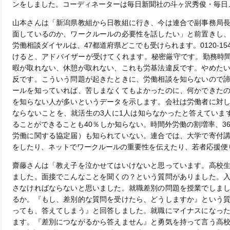
ンをしました。コーディネーターは毎日新聞社の斗ヶ沢秀俊・毎日
山本さんは「新潟県教組から日教組に行き、今は連合で副事務局
面しているのか、ワークルールの必要性を話したい」と前置きし
労働相談ダイヤルは、47都道府県どこでも受けられます。0120-15
けると、アドバイザーが受けてくれます。秘密厳守です。勤務時間
暇が取れない、休憩が取れない、これも労基法違反です。やめた
反です。こういう問題が起きたときに、労働相談を知らないので
ールを知っていれば、苦しまなくてもよかったのに、何かできた
を知らない人が多いというデータを示します。会社は労働者に対
ならないことを、就活生の3人に1人は知らなかったと答えていま
ることができることも40％しか知らない。時間外労働の割増率、3
労働に関する協定届）も知られていない。連合では、大学で寄付
をしたり、ネットでワークルールの重要性を伝えたり、若者応援便り
齋藤さんは「教え子を泣かせてはいけないと思っています。高校
ました。面接でこんなことを聞くの？という質問がありました。
さなければならないと思いました。就職差別の問題を授業でしま
るか。『もし、差別的な質問を受けたら、どうしますか』という
っても、答えてしまう』と回答しました。就職にマイナスになっ
ます。『差別につながるから答えません』と勇気を持って言う高