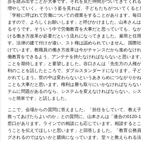
歩を踏み出すことが大事です。それを見た仲間がついてきてくれ
増やしていく。そういう姿を見れば、子どもたちがついてくると
「学校に呼ばれて労働についての授業をすることがあります。毎
ますので、よろしくお願いします」と呼びかけました。山本さんは
るそうです。そういう中で労働教育を大事だと思っていても、な
ける働き方改革が必要だという流れになってきました。雇用と任
す。法律の建て付けが違い、スト権は認められていません。国際
けています。教職員の働き方改革は今がチャンスだから進めなけ
働教育をできるよう、アンテナを持たなければならないと思います
ことを期待します」と要望しました。谷口さんは「先生方の人権
利のことを話したところで、ダブルスタンダードになります。子
かれてしまう。世の中は変わらないというあきらめにつながりか
ことも大事だと思います。権利は勝ち取りにいかなければならな
テムに問題があるのなら、システムを変えなければならない。シ
っと簡単です」と話しました。
ここで、会場からの質問に答えました。「担任をしていて、教え
救ってあげたらよいのか」との質問に、山本さんは「連合の0120-1
窓口があります。ラインでの相談にも応じています。相談すると
うことを伝えてほしいと思います」と回答しました。「教育公務
グされるのではないかと臆病になっています。堂々と教えられる