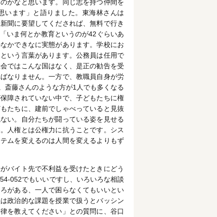
るのかなと思います。同じ志を持つ仲間を
思います」と語りました。東海林さんは
日新聞に要望してくだされば、無料で行き
「いま何とか教育というのが42ぐらいあ
かなかできなに実態があります。学校にお
用という言葉があります。公務員は任用で
社会ではこんな国はなく、是正の勧告を受
ればなりません。一方で、教職員自身が労
。斎藤さんのような方が1人でも多くなる
が保障されていない中で、子どもたちに権
どもたちに、建前でしゃべっていると見抜
ねない。自分たちが闘っている姿を見せる
い。人権とは公権力に抗うことです。シス
ステムを変えるのは人間を変えるよりもず
子がバイト先で不利益を受けたときにどう
54-052でもいいですし、いろいろな相談
ころがある、一人で困らなくてもいいとい
員は政治的な課題を授業で扱うとバッシン
法律を教えてください」との質問に、谷口