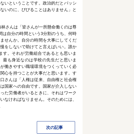
いないということです。政治的だとバッシ
がないのに、びびることはありません」と
海林さんは「皆さんが一所懸命働くのは尊
時間は自分の時間という3分割のうち、何時
いませんか。自分の時間を大事にしてくだ
我慢をしないで助けてと言えばいい。誰か
ます。それが労働組合であるとも思いま
、最も身近なのは学校の先生だと思いま
ちが働きやすい職場環境をつくっていく必
に関心を持つことが大事だと思います。す
谷口さんは「人権は従来、自由権と社会権
育は国家への自由です。国家が介入しない
困った労働者がいるときに、それはワーク
がいなければなりません。そのためには、
。
次の記事