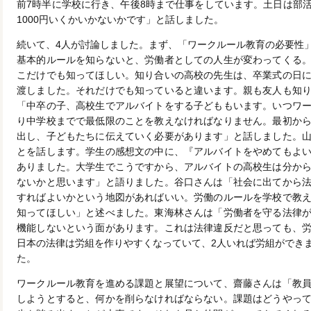
前7時半に学校に行き、午後8時まで仕事をしています。土日は部
1000円いくかいかないかです」と話しました。
続いて、4人が討論しました。まず、「ワークルール教育の必要性
基本的ルールを知らないと、労働者としての人生が変わってくる
こだけでも知ってほしい。知り合いの高校の先生は、卒業式の日
渡しました。それだけでも知っていると違います。親も友人も知
「中卒の子、高校生でアルバイトをする子どももいます。いつワ
り中学校までで最低限のことを教えなければなりません。最初か
出し、子どもたちに伝えていく必要があります」と話しました。
とを話します。学生の感想文の中に、『アルバイトをやめてもよ
ありました。大学生でこうですから、アルバイトの高校生は分か
ないかと思います」と語りました。谷口さんは「社会に出てから
すればよいかという地図があればいい。労働のルールを学校で教
知ってほしい」と述べました。東海林さんは「労働者を守る法律
機能しないという面があります。これは法律違反だと思っても、
日本の法律は労組を作りやすくなっていて、2人いれば労組ができ
た。
ワークルール教育を進める課題と展望について、齋藤さんは「教
しようとすると、何かを削らなければならない。課題はどうやっ