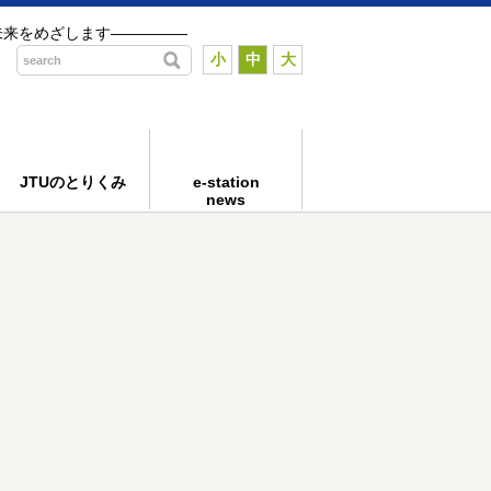
未来をめざします―――――
小
中
大
JTUのとりくみ
e-station
news