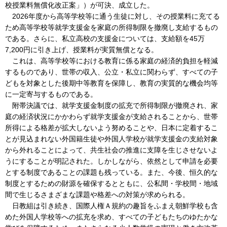
校授業料無償化改正案」）が可決、成立した。
2026年度から高等学校等に通う生徒に対し、その授業料に充てる
ため高等学校等就学支援金を家庭の所得制限を撤廃し支給するもの
である。さらに、私立高校の支援金については、支給額を45万
7,200円に引き上げ、授業料が実質無償となる。
これは、高等学校等における教育に係る家庭の経済的負担を軽減
するものであり、世帯の収入、公立・私立に関わらず、すべての子
どもを対象とした後期中等教育を保障し、教育の実質的な機会均等
に一定寄与するものである。
附帯決議では、就学支援金制度の拡充で所得制限が撤廃され、家
庭の経済状況にかかわらず就学支援金が支給されることから、世帯
所得による格差が拡大しないよう努めることや、日本に定着するこ
とが見込まれない外国籍生徒や外国人学校が就学支援金の支給対象
から外れることによって、共生社会の推進に支障を生じさせないよ
うにすることが明記された。しかしながら、依然として申請を必要
とする制度であることの課題も残っている。また、今後、恒久的な
制度とするための財源を確保するとともに、公私間・学校間・地域
間で生じるさまざまな課題や格差への対策が求められる。
日教組は引き続き、国際人権Ａ規約の趣旨をふまえ朝鮮学校も含
めた外国人学校等への拡充を求め、すべての子どもたちのゆたかな