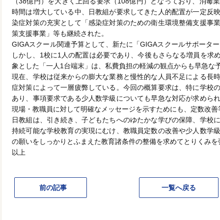
（38億円）を大きく上回る要求（108億円）となっており、消毒
時間は増大している中、日教組が要求してきた人的配置が一定反
染症対策の充実として「感染症対策のための衛生環境整備支援事
策支援事業」等も継続された。
GIGAスクール関連予算として、新たに「GIGAスクールサポータ
しかし、1校に1人の配置は必要であり、今後もさらなる増員を求
象とした「一人1台端末」は、私費負担の軽減の観点からも早急な
現在、学校は従来からの膨大な業務と慢性的な人員不足による長
症対策によって一層疲弊している。今回の概算要求は、特に学校
あり、事項要求である少人数学級についても早急な対応が求めら
現場・教職員に対して明確なメッセージを示すためにも、定数改善
日教組は、引き続き、子どもたちへのゆたかな学びの保障、学校
持続可能な学校教育の実現にむけ、教職員定数の改善や少人数学
の願いをしっかりとふまえた教育諸条件の整備を求めてとりくみを
以上
前の記事
一覧へ戻る