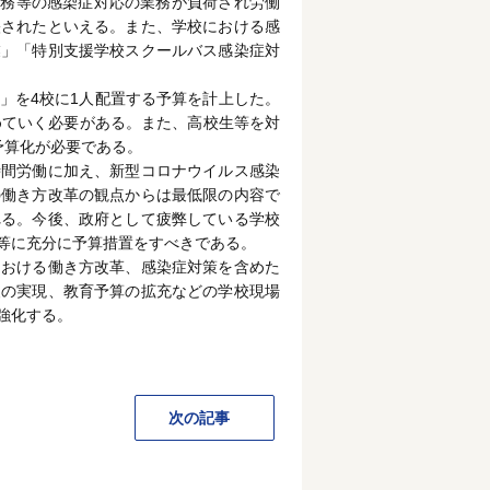
業務等の感染症対応の業務が負荷され労働
映されたといえる。また、学校における感
業」「特別支援学校スクールバス感染症対
ー」を4校に1人配置する予算を計上した。
めていく必要がある。また、高校生等を対
予算化が必要である。
時間労働に加え、新型コロナウイルス感染
の働き方改革の観点からは最低限の内容で
れる。今後、政府として疲弊している学校
等に充分に予算措置をすべきである。
における働き方改革、感染症対策を含めた
級の実現、教育予算の拡充などの学校現場
強化する。
次の記事