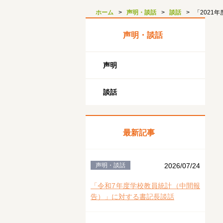
ホーム
声明・談話
談話
「2021
声明・談話
声明
談話
最新記事
声明・談話
2026/07/24
「令和7年度学校教員統計（中間報
告）」に対する書記長談話