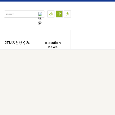
―
小
中
大
JTUのとりくみ
e-station
news