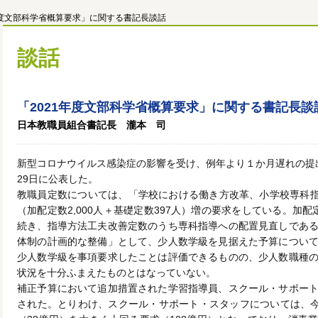
年度文部科学省概算要求」に関する書記長談話
談話
「2021年度文部科学省概算要求」に関する書記長談
日本教職員組合書記長 瀧本 司
新型コロナウイルス感染症の影響を受け、例年より１か月遅れの提
29日に公表した。
教職員定数については、「学校における働き方改革、小学校専科指導の
（加配定数2,000人＋基礎定数397人）増の要求をしている。加配
続き、指導方法工夫改善定数のうち専科指導への配置見直しであ
体制の計画的な整備」として、少人数学級を見据えた予算につい
少人数学級を事項要求したことは評価できるものの、少人数職種
状況を十分ふまえたものとはなっていない。
補正予算において追加措置された学習指導員、スクール・サポー
された。とりわけ、スクール・サポート・スタッフについては、今