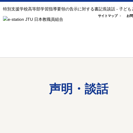
特別支援学校高等部学習指導要領の告示に対する書記長談話 - 子ど
サイトマップ
お問
声明・談話