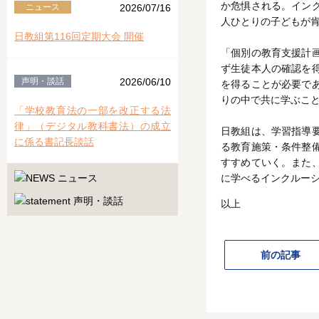
か危惧される。イン
ニュース
2026/07/16
人ひとりの子どもが
日教組第116回定期大会 開催
「個別の教育支援計
ず生徒本人の確認を
声明・談話
2026/06/10
を得ることが必要で
りの中で共に学ぶこ
「学校教育法の一部を改正する法
律」（デジタル教科書法）の成立
日教組は、学習指導
に係る書記長談話
る教育施策・条件整
すすめていく。また
に学べるインクルー
以上
前の記事