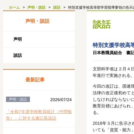
ホーム
声明・談話
談話
特別支援学校高等部学習指導要領の告示
声明・談話
談話
声明
特別支援学校高
日本教職員組合 書
談話
文部科学省は２月４日
年進行で実施される
最新記事
今回の改訂は、国連障
法律の改正後初めて
しなければならない
声明・談話
2026/07/24
教育目標にあげられ
「令和7年度学校教員統計（中間報
る。
告）」に対する書記長談話
2018年３月に告示
いても「資質・能力