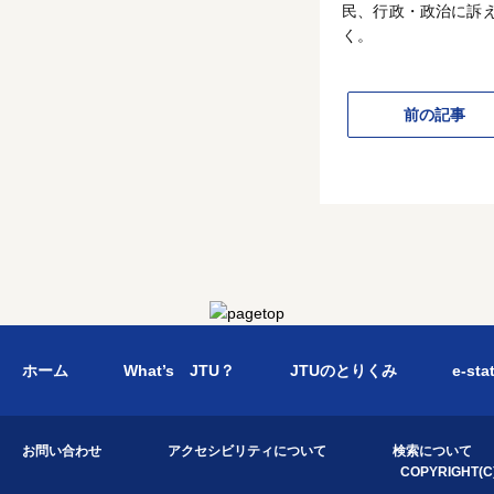
民、行政・政治に訴
く。
前の記事
ホーム
What’s JTU？
JTUのとりくみ
e-sta
お問い合わせ
アクセシビリティについて
検索について
COPYRIGHT(C)