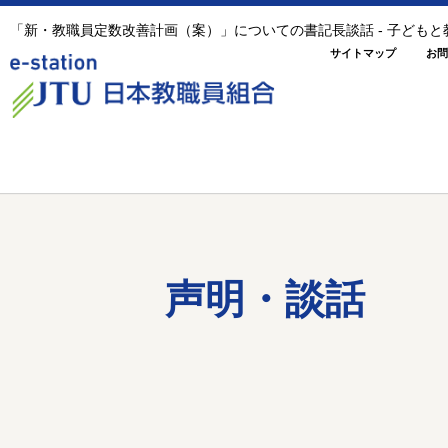
「新・教職員定数改善計画（案）」についての書記長談話 - 子ども
サイトマップ
お問
声明・談話