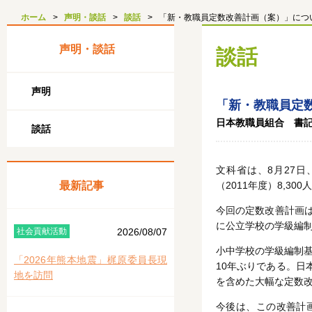
ホーム
声明・談話
談話
「新・教職員定数改善計画（案）」につ
声明・談話
談話
声明
「新・教職員定
日本教職員組合 書
談話
文科省は、8月27
最新記事
（2011年度）8,3
今回の定数改善計画は
に公立学校の学級編
社会貢献活動
2026/08/07
小中学校の学級編制基
「2026年熊本地震」梶原委員長現
10年ぶりである。日
地を訪問
を含めた大幅な定数
今後は、この改善計