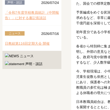
声明・談話
2026/07/24
た、国会での標準定
予算編成をめぐる状
「令和7年度学校教員統計（中間報
求めるなど、非常に厳
告）」に対する書記長談話
千億円超を深堀りし
初年度分である小学
ニュース
2026/07/16
ている。
日教組第116回定期大会 開催
各省から特別枠に集
明し、外部の意見な
る。政府与党や財務
するなど、少人数学
今、学校現場は、小
児童生徒数も依然と
にあり、保護者への
教職員の多忙化は極
よる休職者の増大に
日本教職員組合は、
を展開するとともに