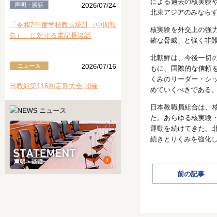
による過去の核実験
声明・談話
2026/07/24
北東アジアのみなら
「令和7年度学校教員統計（中間報
核実験を外交上の強
告）」に対する書記長談話
確な脅威」と強く非
北朝鮮は、今後一切
ニュース
2026/07/16
もに、国際的な信頼
くみのリーダー・シ
日教組第116回定期大会 開催
めていくべきである
日本教職員組合は、
た。あらゆる核実験
運動を続けてきた。
続きとりくみを強化
前の記事