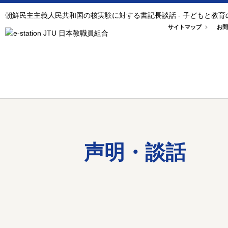
朝鮮民主主義人民共和国の核実験に対する書記長談話 - 子どもと教
サイトマップ
お問
声明・談話