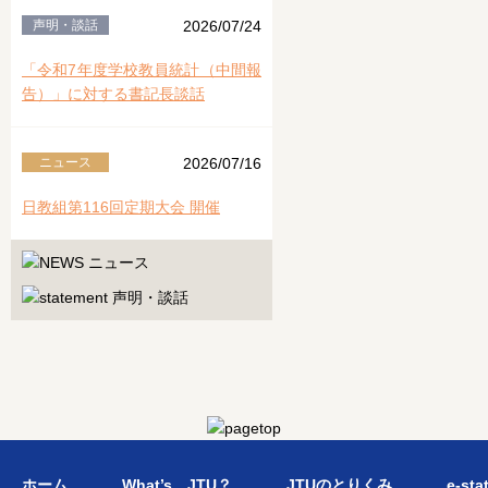
声明・談話
2026/07/24
「令和7年度学校教員統計（中間報
告）」に対する書記長談話
ニュース
2026/07/16
日教組第116回定期大会 開催
ホーム
What’s JTU？
JTUのとりくみ
e-sta