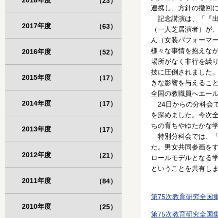
2018年度
（23）
連携し、方針の撤回
記念講演は、「『出
2017年度
（63）
（一人芝居演者）が
ん（女装パフォーマ
様々な事情を抱えな
2016年度
（52）
場所がなく非行を繰
技に圧倒されました
2015年度
（17）
きな影響を与えるこ
全国の教職員へエー
2014年度
（17）
24日からの分科会で
を深めました。今次全
ちの育ちやゆたかな
2013年度
（17）
特別分科会では、「
た。男女共同参画を
2012年度
（21）
ロールモデルとなる
ということを共有し
2011年度
（84）
第75次教育研究全国
2010年度
（25）
第75次教育研究全国