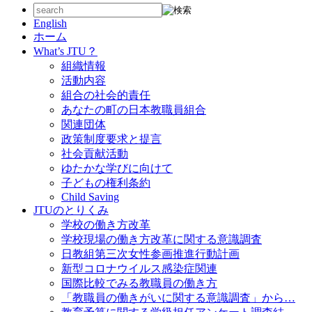
English
ホーム
What’s JTU？
組織情報
活動内容
組合の社会的責任
あなたの町の日本教職員組合
関連団体
政策制度要求と提言
社会貢献活動
ゆたかな学びに向けて
子どもの権利条約
Child Saving
JTUのとりくみ
学校の働き方改革
学校現場の働き方改革に関する意識調査
日教組第三次女性参画推進行動計画
新型コロナウイルス感染症関連
国際比較でみる教職員の働き方
「教職員の働きがいに関する意識調査」から…