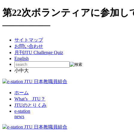
第22次ボランティアに参加し
―――――
サイトマップ
お問い合わせ
月刊JTU Challenge Quiz
English
小
中
大
ホーム
What’s JTU？
JTUのとりくみ
e-station
news