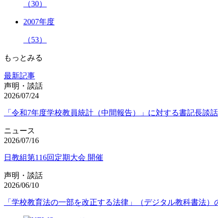
（30）
2007年度
（53）
もっとみる
最新記事
声明・談話
2026/07/24
「令和7年度学校教員統計（中間報告）」に対する書記長談話
ニュース
2026/07/16
日教組第116回定期大会 開催
声明・談話
2026/06/10
「学校教育法の一部を改正する法律」（デジタル教科書法）