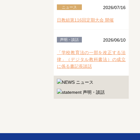
ニュース
2026/07/16
日教組第116回定期大会 開催
声明・談話
2026/06/10
「学校教育法の一部を改正する法
律」（デジタル教科書法）の成立
に係る書記長談話