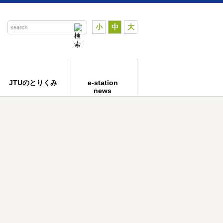
小
中
大
JTUのとりくみ
e-station
news