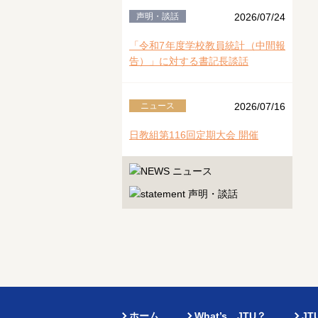
声明・談話
2026/07/24
「令和7年度学校教員統計（中間報
告）」に対する書記長談話
ニュース
2026/07/16
日教組第116回定期大会 開催
ホーム
What’s JTU？
J