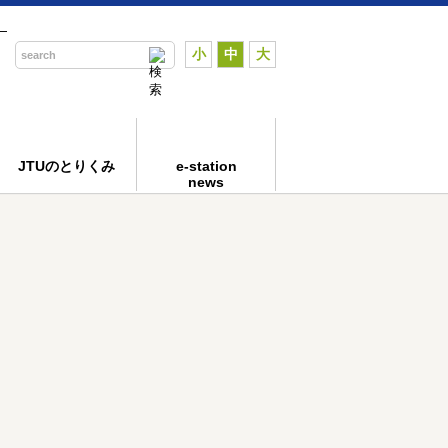
―
小
中
大
JTUのとりくみ
e-station
news