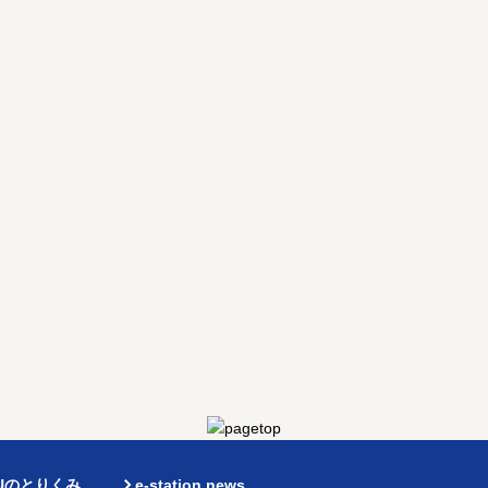
TUのとりくみ
e-station news