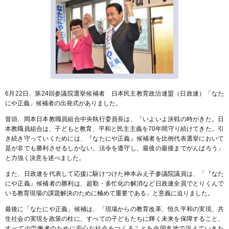
6月22日、第24回参議院選挙候補者 日本民主教育政治連盟（日政連）「なた
にや正義」候補者の出発式がありました。
冒頭、岡本日本教職員組合中央執行委員長は、「いよいよ決戦の時がきた。日
本教職員組合は、子どもと教育、平和と民主主義を70年間守り続けてきた。引
き続き守っていくためには、『なたにや正義』候補者を比例代表選挙において
是が非でも勝利させるしかない。法令を遵守し、最後の最後までがんばろう」
と力強く決意を述べました。
また、日政連を代表して応援に駆けつけた神本みえ子参議院議員は、「『なた
にや正義』候補者の勝利は、超勤・多忙化の解消など日政連全員でとりくんで
いる教育現場の課題解決のために極めて重要である」と意義に迫りました。
最後に「なたにや正義」候補は、「現場からの教育改革、恒久平和の実現、共
生社会の実現を政策の柱に、すべての子どもたちに輝く未来を保障すること、
すべての労働者のために安心な社会をつくることを全国各地で訴えていきた