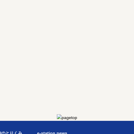
TUのとりくみ
e-station news