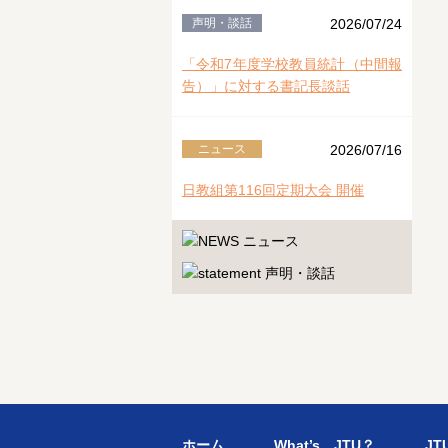
声明・談話
2026/07/24
「令和7年度学校教員統計（中間報
告）」に対する書記長談話
ニュース
2026/07/16
日教組第116回定期大会 開催
ホーム
What’s JTU？
J