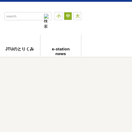
小
中
大
JTUのとりくみ
e-station
news