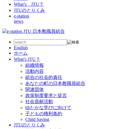
What’s JTU？
JTUのとりくみ
e-station
news
English
ホーム
What’s JTU？
組織情報
活動内容
組合の社会的責任
あなたの町の日本教職員組合
関連団体
政策制度要求と提言
社会貢献活動
ゆたかな学びに向けて
子どもの権利条約
Child Saving
JTUのとりくみ