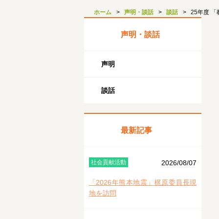
ホーム
声明・談話
談話
25年度 
声明・談話
声明
談話
最新記事
社会貢献活動
2026/08/07
「2026年熊本地震」梶原委員長現
地を訪問