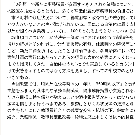
「3分類」で新たに事務職員が参画すべきとされた業務について
の設置を推進するとともに、多くが単数配置の事務職員の負担増と
市区町村の取組状況について、都道府県・政令市との差が開いて
とや人がいないとの声が挙げられている。国による自治体に届く支
以外が担うべき業務については、100％となるようとりくむべきで
調査項目について、給特法等一部改正における国会での議論等を
帰りの把握とその削減にむけた支援策の有無、休憩時間の確保等に
など、新たに調査項目としたことは評価できる。各自治体において
実施計画の実行にあたってこれらの項目も含めて確実にとりくむべ
までも指摘してきた、自治体のうち1校でも実施しているとカウン
けで実態を示すものではなく方法を見直し、すべての学校でのとり
べきである。
今回調査では、時間外在校等時間の１年間「360時間以下」と分
実態をふまえた具体的な業務量削減策、健康確保措置が実施される
だけを目標に持ち帰りが増えることや過少報告等があってはならな
援等を惜しまず行うべきである。教委はとりくみ状況等の把握と適
の声をもとにした教職員組合との誠実な交渉・協議の下、継続的に
続き、業務削減・教職員定数改善・給特法廃止もしくは抜本的見直