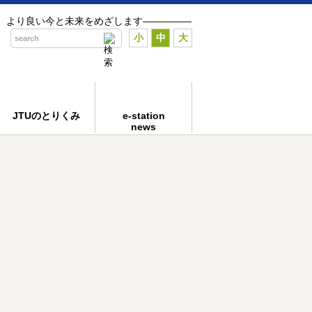
の、より良い今と未来をめざします―――――
小
中
大
JTUのとりくみ
e-station
news