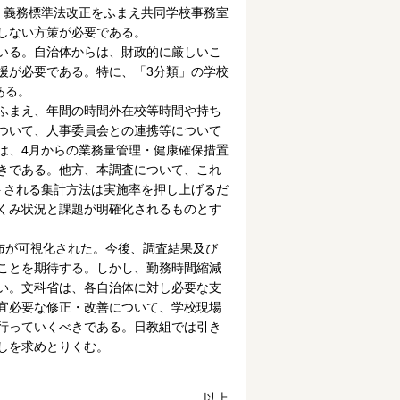
、義務標準法改正をふまえ共同学校事務室
しない方策が必要である。
いる。自治体からは、財政的に厳しいこ
援が必要である。特に、「3分類」の学校
ある。
ふまえ、年間の時間外在校等時間や持ち
ついて、人事委員会との連携等について
は、4月からの業務量管理・健康確保措置
きである。他方、本調査について、これ
トされる集計方法は実施率を押し上げるだ
くみ状況と課題が明確化されるものとす
布が可視化された。今後、調査結果及び
ことを期待する。しかし、勤務時間縮減
い。文科省は、各自治体に対し必要な支
宜必要な修正・改善について、学校現場
行っていくべきである。日教組では引き
しを求めとりくむ。
以上