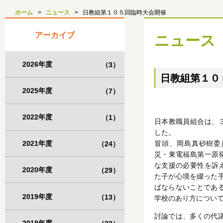
ホーム
ニュース
日教組第１０５回臨時大会開催
アーカイブ
ニュース
2026年度
（3）
日教組第１０
2025年度
（7）
2022年度
（1）
日本教職員組合は、
した。
2021年度
冒頭、岡島真砂樹委
（24）
災・東電福島第一原
な支援の必要性を訴
2020年度
（29）
た子が心境を綴った
ばならないことであ
2019年度
（13）
学校のあり方につい
討論では、多くの代