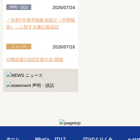
声明・談話
2026/07/24
「令和7年度学校教員統計（中間報
告）」に対する書記長談話
ニュース
2026/07/16
日教組第116回定期大会 開催
ホーム
What’s JTU？
JTUのとりくみ
e-sta