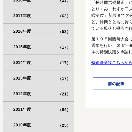
2018年度
（23）
「長時間労働是正」
とりくみ、わずか二
暇制度」新設までの
2017年度
（63）
ど、仲間とともに誇
ている現状も報告さ
2016年度
（52）
第１０５回臨時大会
選挙を行い、泉 雄
2015年度
（17）
本の特別決議を承認
2014年度
特別決議はこちらか
（17）
2013年度
（17）
前の記事
2012年度
（21）
2011年度
（84）
2010年度
（25）